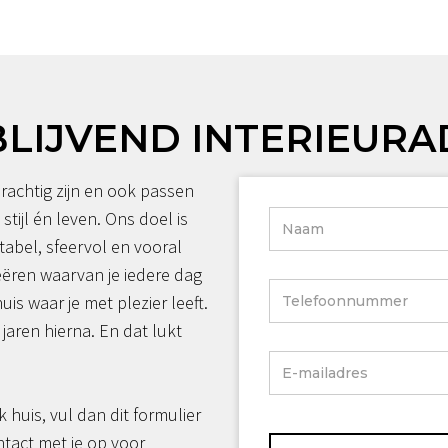
BLIJVEND INTERIEURA
rachtig zijn en ook passen
 stijl én leven. Ons doel is
tabel, sfeervol en vooral
reëren waarvan je iedere dag
huis waar je met plezier leeft.
jaren hierna. En dat lukt
jk huis, vul dan dit formulier
ntact met je op voor