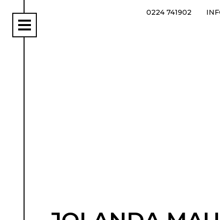
0224 741902
IN
rs