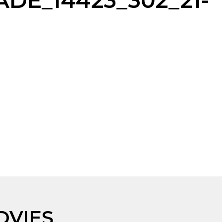
E_14423_302_21-
DVIES