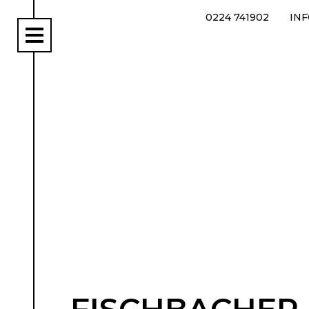
0224 741902
IN
rs