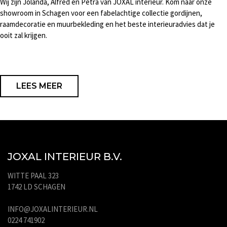
Wij zijn Jolanda, Alfred en Petra van JOXAL interieur. Kom naar onze
showroom in Schagen voor een fabelachtige collectie gordijnen,
raamdecoratie en muurbekleding en het beste interieuradvies dat je
ooit zal krijgen.
LEES MEER
JOXAL INTERIEUR B.V.
WITTE PAAL 323
1742 LD SCHAGEN
INFO@JOXALINTERIEUR.NL
0224 741902