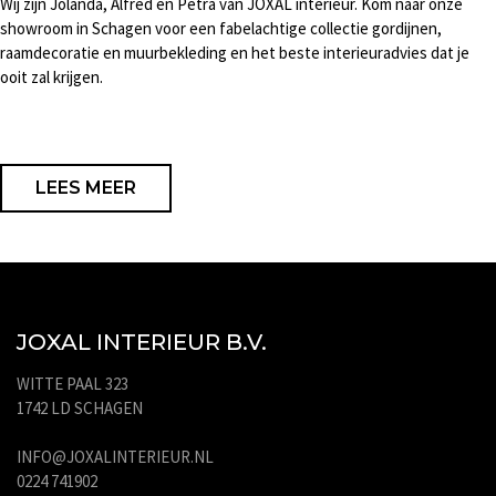
Wij zijn Jolanda, Alfred en Petra van JOXAL interieur. Kom naar onze
showroom in Schagen voor een fabelachtige collectie gordijnen,
raamdecoratie en muurbekleding en het beste interieuradvies dat je
ooit zal krijgen.
LEES MEER
JOXAL INTERIEUR B.V.
WITTE PAAL 323
1742 LD SCHAGEN
INFO@JOXALINTERIEUR.NL
0224 741902