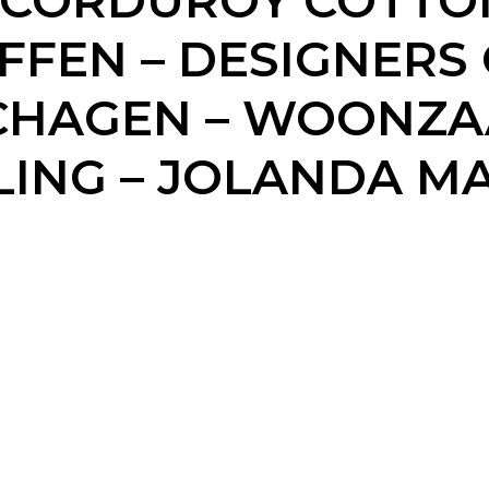
 CORDUROY COTTO
FFEN – DESIGNERS 
SCHAGEN – WOONZA
LING – JOLANDA M