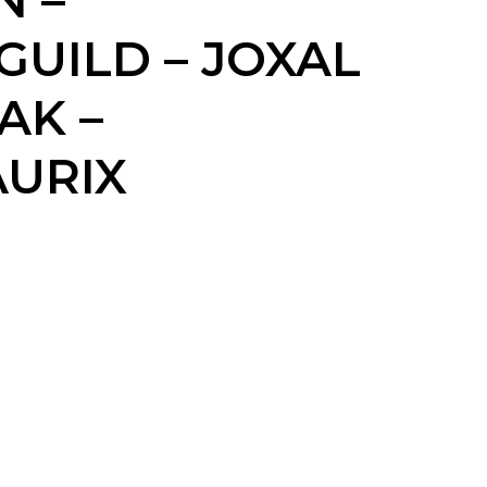
N –
GUILD – JOXAL
AK –
AURIX