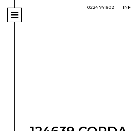
0224 741902
IN
rs